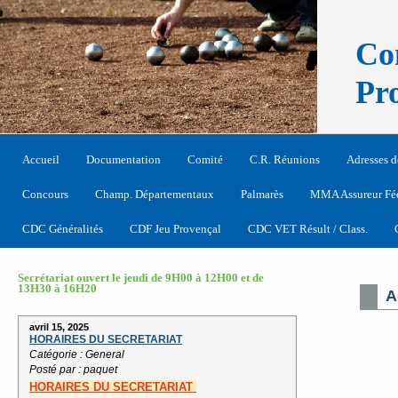
Co
Pr
Accueil
Documentation
Comité
C.R. Réunions
Adresses d
Concours
Champ. Départementaux
Palmarès
MMA Assureur Fé
CDC Généralités
CDF Jeu Provençal
CDC VET Résult / Class.
Secrétariat ouvert le jeudi de 9H00 à 12H00 et de
13H30 à 16H20
A
avril 15, 2025
HORAIRES DU SECRETARIAT
Catégorie : General
Posté par : paquet
HORAIRES
DU SECRETARIAT