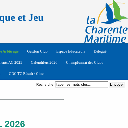
que et Jeu
e Arbitrage
Gestion Club
Espace Educateurs
Délégué
ents AG 2025
Calendriers 2026
Championnat des Clubs
s
CDC TC Résult / Class
Recherche:
 2026