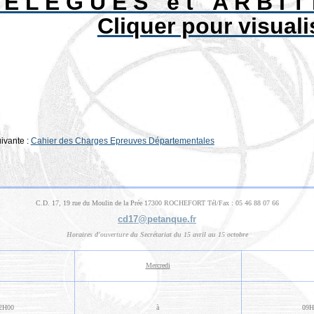
 E L E G U E S e t A R B I T
Cliquer pour visuali
ivante :
Cahier des Charges Epreuves Départementales
C.D. 17, 19 rue du Moulin de la Prée 17300 ROCHEFORT Tél/Fax : 05 46 88 07 66
cd17@petanque.fr
Horaires d'ouverture du Secrétariat du 15 avril au 15 octobre
Mercredi
2H00
à
09H