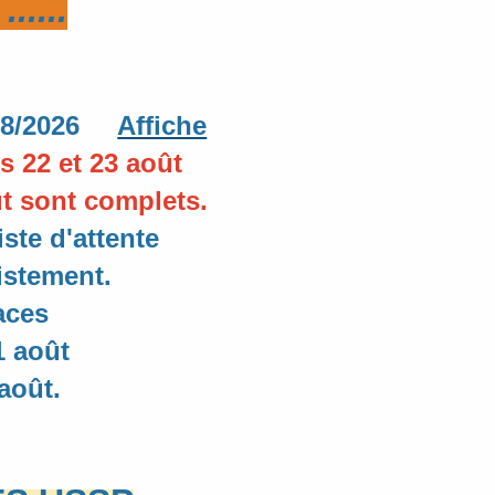
.....
3/08/2026
Affiche
s 22 et 23 août
t
sont complets.
iste d'attente
istement.
aces
1 août
 août.