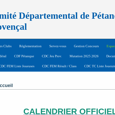
mité Départemental de Pétan
ovençal
es Clubs
Réglementation
Servez-vous
Gestion Concours
Espac
déral
CDF Pétanque
CDC Jeu Prov.
Mutation 2025 2026
Docum
CDC FEM Liste Joueuses
CDC FEM Résult / Class
CDC TC Liste Joueur
ccueil
CALENDRIER OFFICIEL