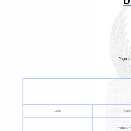
D
Page su
Lundi
Mardi
09H00
à 1