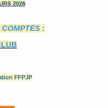
URS 2026
 COMPTES :
CLUB
cation FFPJP