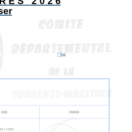
 R E S 2 0 2 6
ser
^ Top
Jeudi
Vendredi
00 à 12H00