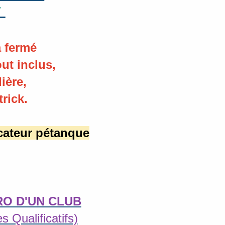
r
 fermé
ut inclus,
ière,
rick.
ucateur pétanque
ERO D'UN CLUB
 Qualificatifs)