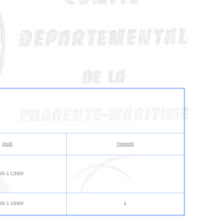
Jeudi
Vendredi
00 à 12H00
00 à 16H00
à