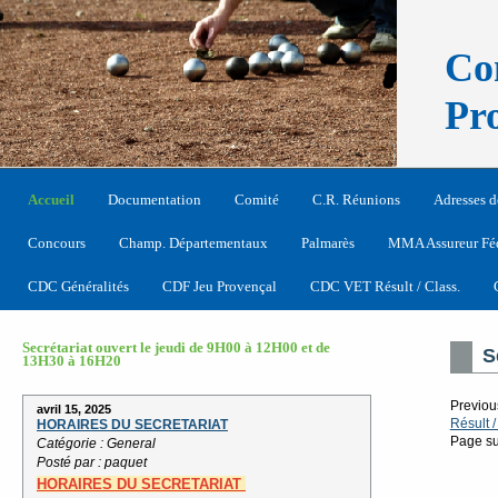
Co
Pr
Accueil
Documentation
Comité
C.R. Réunions
Adresses d
Concours
Champ. Départementaux
Palmarès
MMA Assureur Fé
CDC Généralités
CDF Jeu Provençal
CDC VET Résult / Class.
Secrétariat ouvert le jeudi de 9H00 à 12H00 et de
S
13H30 à 16H20
Previou
avril 15, 2025
Résult /
HORAIRES DU SECRETARIAT
Page su
Catégorie : General
Posté par : paquet
HORAIRES
DU SECRETARIAT