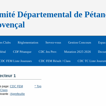
mité Départemental de Pétan
ovençal
es Clubs
Réglementation
Servez-vous
Gestion Concours
Espac
déral
CDF Pétanque
CDC Jeu Prov.
Mutation 2025 2026
Docum
CDC FEM Liste Joueuses
CDC FEM Résult / Class
CDC TC Liste Joueur
ecteur 1
s page:
CDC FEM
^ Top
 Class
ivante :
Aigrefeuille