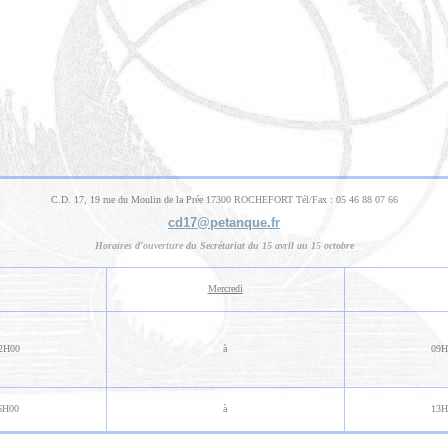
C.D. 17, 19 rue du Moulin de la Prée 17300 ROCHEFORT Tél/Fax : 05 46 88 07 66
cd17@petanque.fr
Horaires d'ouverture du Secrétariat du 15 avril au 15 octobre
Mercredi
2H00
à
09H
6H00
à
13H