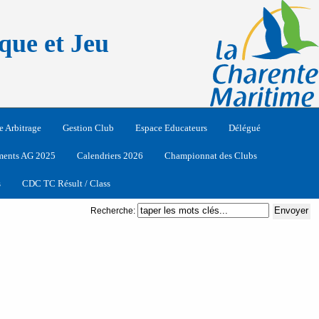
que et Jeu
e Arbitrage
Gestion Club
Espace Educateurs
Délégué
ents AG 2025
Calendriers 2026
Championnat des Clubs
s
CDC TC Résult / Class
Recherche: