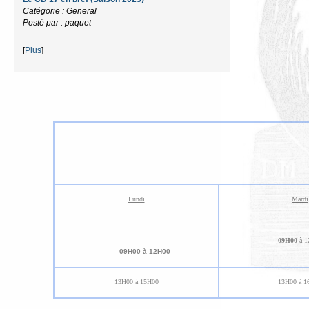
Catégorie : General
Posté par : paquet
[
Plus
]
Lundi
Mardi
09H00
à 1
09H00 à 12H00
13H00 à 15H00
13H00 à 1