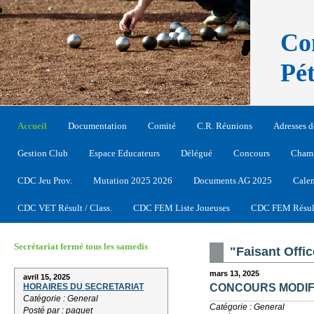
Co
Pé
Accueil
Documentation
Comité
C.R. Réunions
Adresses d
Gestion Club
Espace Educateurs
Délégué
Concours
Champ
CDC Jeu Prov.
Mutation 2025 2026
Documents AG 2025
Calen
CDC VET Résult / Class.
CDC FEM Liste Joueuses
CDC FEM Résult
Secrétariat fermé tous les samedis
"Faisant Offic
mars 13, 2025
avril 15, 2025
CONCOURS MODIF
HORAIRES DU SECRETARIAT
Catégorie : General
Catégorie : General
Posté par : paquet