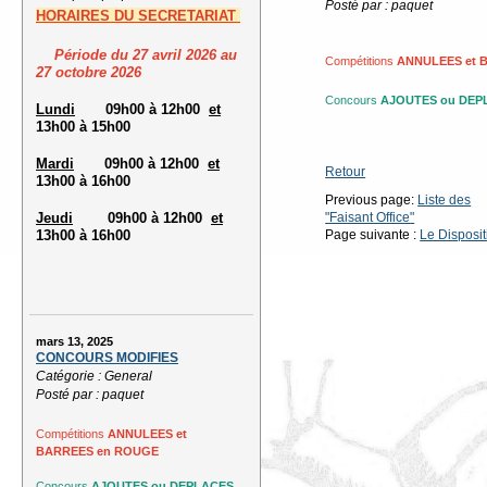
Posté par : paquet
HORAIRES
DU SECRETARIAT
Période du 27 avril 2026 au
Compétitions
ANNULEES et 
27 octobre 2026
Concours
AJOUTES ou DEP
Lundi
09h00 à 12h00
et
13h00 à 15h00
Mardi
09h00 à 12h00
et
Retour
13h00 à 16h00
Previous page:
Liste des
"Faisant Office"
Jeudi
09h00 à 12h00
et
Page suivante :
Le Disposit
13h00 à 16h00
mars 13, 2025
CONCOURS MODIFIES
Catégorie : General
Posté par : paquet
Compétitions
ANNULEES et
BARREES en ROUGE
Concours
AJOUTES ou DEPLACES